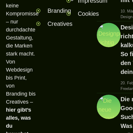
mit
Impressum
keine
Branding
10. Mä
Cookies
Kompromisse
Design
– nur
Creatives
Desi
durchdachte
rich
Gestaltung,
kalk
die Marken
stark macht.
So f
Von
den
Webdesign
dein
bis Print,
20. Fe
von
Freela
Branding bis
Die 
Creatives –
Goog
hier gibt’s
Such
alles, was
Was
du