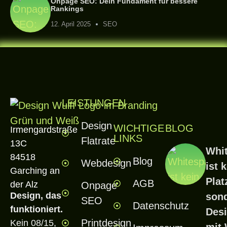
Onpage SEO: Dein Fundament für bessere
Rankings
12. April 2025
SEO
LEISTUNGEN
Design
WICHTIGE
BLOG
Irmengardstraße
LINKS
Flatrate
13C
Whi
84518
Blog
Webdesign
ist 
Garching an
Plat
AGB
der Alz
Onpage
Design, das
son
SEO
Datenschutz
funktioniert.
Desi
Printdesign
Kein 08/15,