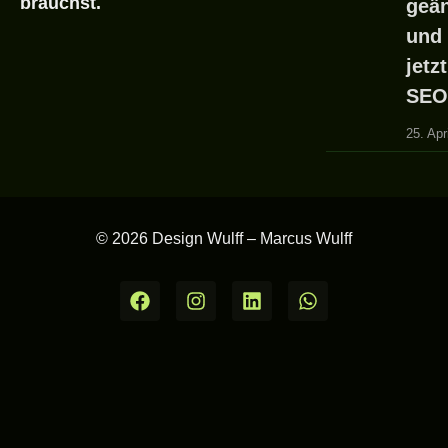
brauchst.
geän
und 
jetz
SEO
25. Apr
© 2026 Design Wulff – Marcus Wulff