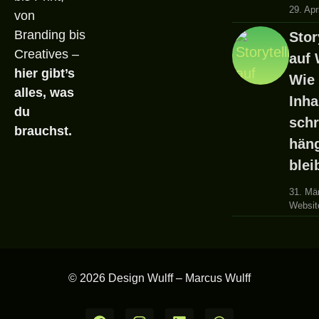
29. Apr
von
Branding bis
Stor
Creatives –
auf 
hier gibt’s
Wie
alles, was
Inha
du
schr
brauchst.
hän
blei
31. Mä
Website
© 2026 Design Wulff – Marcus Wulff