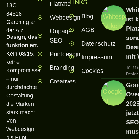
LINKS
Flatrate
13C
Whi
84518
Blog
Webdesign
ist 
Garching an
Plat
AGB
der Alz
Onpage
Design, das
son
SEO
Datenschutz
funktioniert.
Desi
Printdesign
Kein 08/15,
mit
Impressum
keine
Branding
10. Mä
Cookies
Kompromisse
Design
– nur
Creatives
Goog
durchdachte
Ove
Gestaltung,
202
die Marken
stark macht.
jetz
Von
SEO
Webdesign
mus
bis Print,