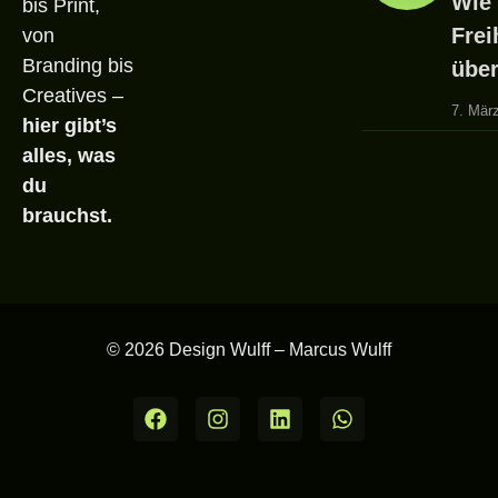
Wie
bis Print,
Frei
von
Branding bis
über
Creatives –
7. Mär
hier gibt’s
alles, was
du
brauchst.
© 2026 Design Wulff – Marcus Wulff