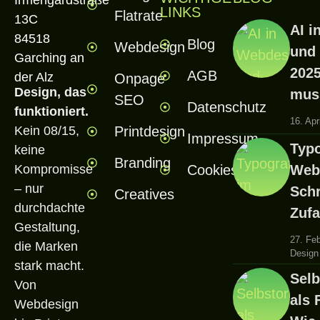
Irmengardstraße
LINKS
Flatrate
13C
AI i
84518
Blog
Webdesign
und
Garching an
202
AGB
der Alz
Onpage
Design, das
mus
SEO
Datenschutz
funktioniert.
16. Apr
Printdesign
Kein 08/15,
Impressum
Typo
keine
Branding
Cookies
Web
Kompromisse
– nur
Schr
Creatives
durchdachte
Zufal
Gestaltung,
27. Fe
die Marken
Design
stark macht.
Selb
Von
als 
Webdesign