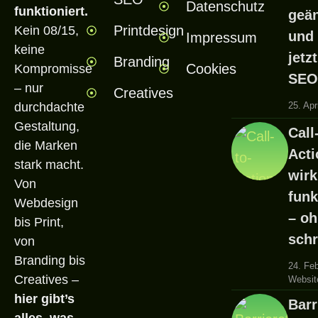
Datenschutz
funktioniert.
geän
Printdesign
Kein 08/15,
und 
Impressum
keine
jetz
Branding
Cookies
Kompromisse
SEO
– nur
Creatives
durchdachte
25. Apr
Gestaltung,
Call
die Marken
Acti
stark macht.
wirk
Von
funk
Webdesign
– oh
bis Print,
schr
von
Branding bis
24. Fe
Creatives –
Website
hier gibt’s
Barr
alles, was