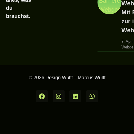
Web
du
Mit 
brauchst.
zur 
Web
7. Apri
Webde
© 2026 Design Wulff – Marcus Wulff