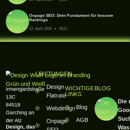
Onpage SEO: Dein Fundament für bessere
Rankings
12. April 2025
SEO
LEISTUNGEN
Design
WICHTIGE
BLOG
Irmengardstraße
LINKS
Flatrate
13C
Die 
84518
Blog
Webdesign
Goog
Garching an
Such
AGB
der Alz
Onpage
Design, das
Was
SEO